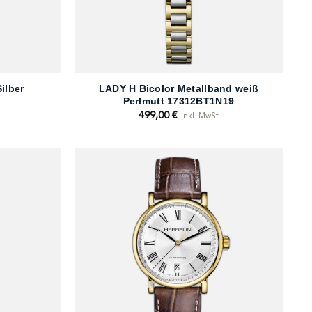
+
ilber
LADY H Bicolor Metallband weiß
Perlmutt 17312BT1N19
499,00
€
inkl. MwSt