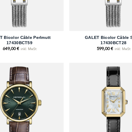
+
 Bicolor Câble Perlmutt
GALET Bicolor Câble S
17430BCT59
17430BCT28
649,00
€
599,00
€
inkl. MwSt
inkl. MwSt