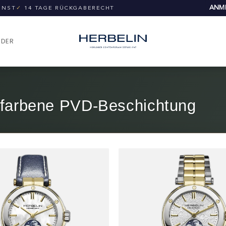
ANME
UNST
✓
14 TAGE RÜCKGABERECHT
NDER
dfarbene PVD-Beschichtung