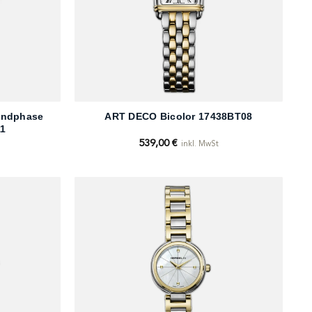
+
ndphase
ART DECO Bicolor 17438BT08
11
539,00
€
t
inkl. MwSt