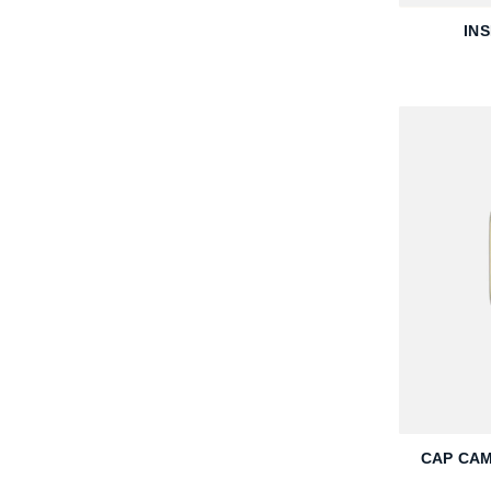
IN
+
CAP CA