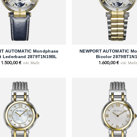
+
T AUTOMATIC Mondphase
NEWPORT AUTOMATIC Mo
tt Lederband 2879T1N19BL
Bicolor 2879BT1N
1.500,00
€
1.600,00
€
inkl. MwSt
inkl. MwS