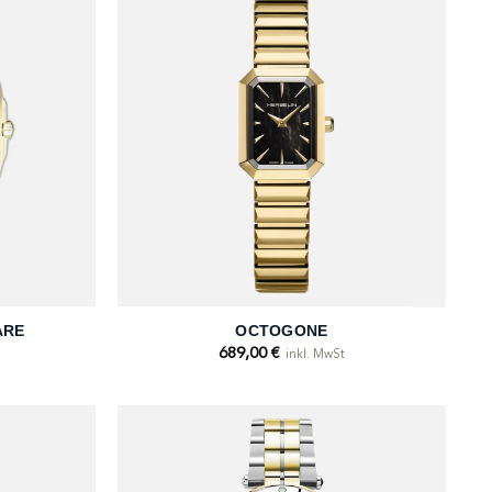
+
ARE
OCTOGONE
689,00
€
inkl. MwSt