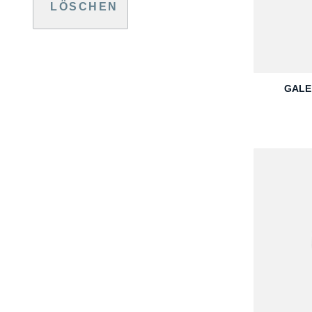
LÖSCHEN
+
GALET