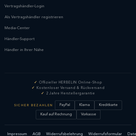
Vertragshändler-Login
Als Vertragshändler registrieren
Media-Center
Händler-Support
Händler in Ihrer Nähe
Offizieller HERBELIN Online-Shop
Kostenloser Versand & Rückversand
2 Jahre Herstellergarantie
PayPal
Klarna
Kreditkarte
SICHER BEZAHLEN
Kauf auf Rechnung
Vorkasse
Impressum
AGB
Widerrufsbelehrung
Widerrufsformular
Date