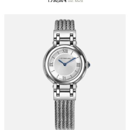
1.750,00
€
inkl. MwSt