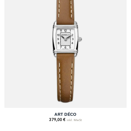
ART DÉCO
379,00
€
inkl. MwSt