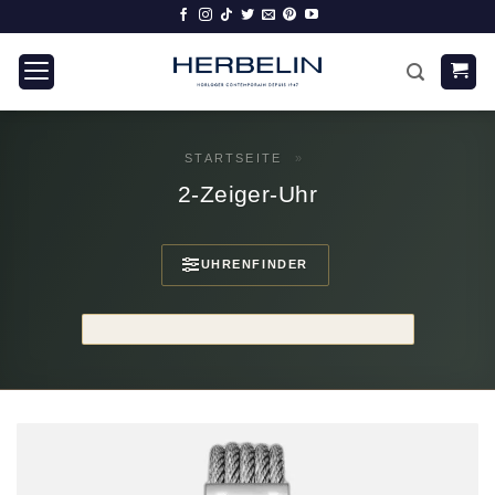
Zum
Inhalt
springen
STARTSEITE
»
2-Zeiger-Uhr
UHRENFINDER