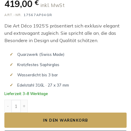
419,00
€
inkl. MwSt
ART.-NR.
17567AP04GR
Die Art Déco 1925’S präsentiert sich exklusiv elegant
und extravagant zugleich. Sie spricht alle an, die das
Besondere in Design und Qualität schätzen.
Quarzwerk (Swiss Made)
Kratzfestes Saphirglas
Wasserdicht bis 3 bar
Edelstahl 316L · 27 x 37 mm
Lieferzeit: 3–8 Werktage
ART DÉCO 1925'S Menge
IN DEN WARENKORB