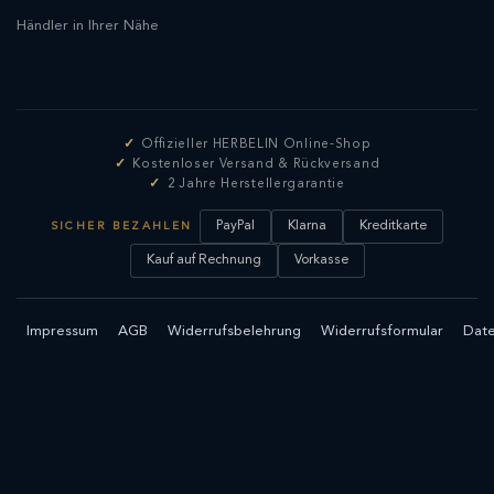
Händler in Ihrer Nähe
Offizieller HERBELIN Online-Shop
Kostenloser Versand & Rückversand
2 Jahre Herstellergarantie
PayPal
Klarna
Kreditkarte
SICHER BEZAHLEN
Kauf auf Rechnung
Vorkasse
Impressum
AGB
Widerrufsbelehrung
Widerrufsformular
Date