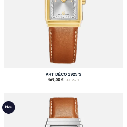
ART DÉCO 1925’S
469,00
€
inkl. MwSt
Neu