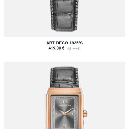
ART DÉCO 1925’S
419,00
€
inkl. MwSt