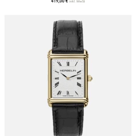
419,00
€
inkl. MwSt