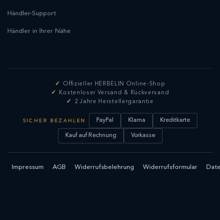
Händler-Support
Händler in Ihrer Nähe
Offizieller HERBELIN Online-Shop
Kostenloser Versand & Rückversand
2 Jahre Herstellergarantie
PayPal
Klarna
Kreditkarte
SICHER BEZAHLEN
Kauf auf Rechnung
Vorkasse
Impressum
AGB
Widerrufsbelehrung
Widerrufsformular
Date