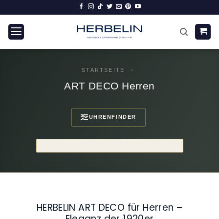
Zum
Inhalt
springen
STARTSEITE
»
ART DECO Herren
UHRENFINDER
HERBELIN ART DECO für Herren –
Eleganz der 1920er