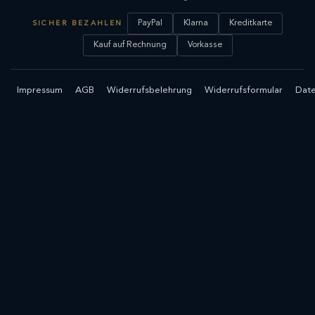
PayPal
Klarna
Kreditkarte
SICHER BEZAHLEN
Kauf auf Rechnung
Vorkasse
Impressum
AGB
Widerrufsbelehrung
Widerrufsformular
Date