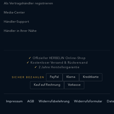
Als Vertragshändler registrieren
Media-Center
Händler-Support
Händler in Ihrer Nähe
Offizieller HERBELIN Online-Shop
Kostenloser Versand & Rückversand
2 Jahre Herstellergarantie
PayPal
Klarna
Kreditkarte
SICHER BEZAHLEN
Kauf auf Rechnung
Vorkasse
Impressum
AGB
Widerrufsbelehrung
Widerrufsformular
Date