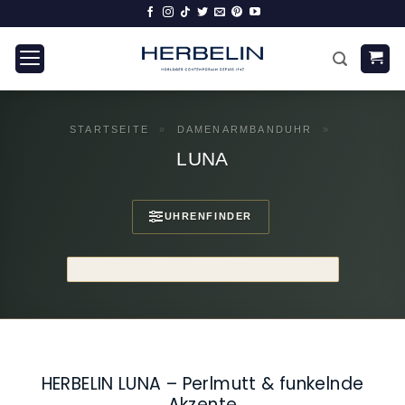
Zum
Inhalt
springen
STARTSEITE
»
DAMENARMBANDUHR
»
LUNA
UHRENFINDER
HERBELIN LUNA – Perlmutt & funkelnde
Akzente