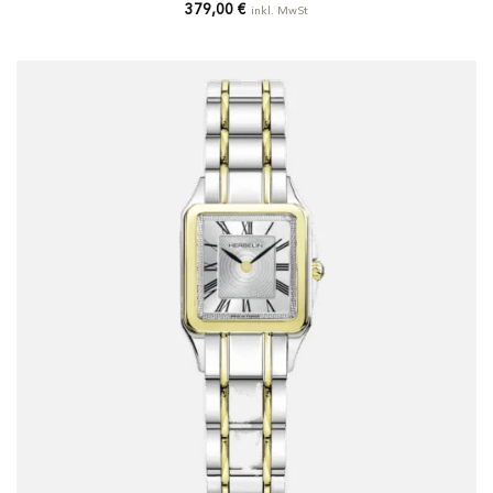
379,00
€
inkl. MwSt