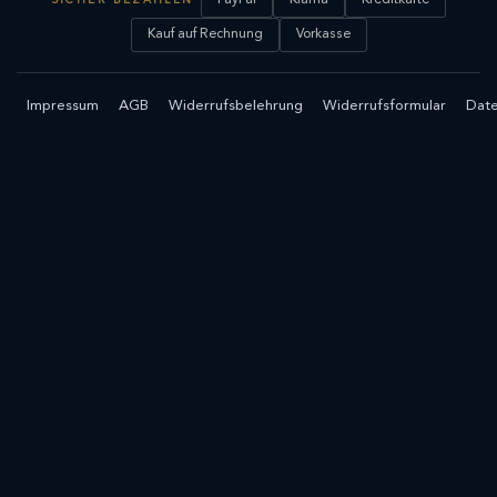
SICHER BEZAHLEN
Kauf auf Rechnung
Vorkasse
Impressum
AGB
Widerrufsbelehrung
Widerrufsformular
Date