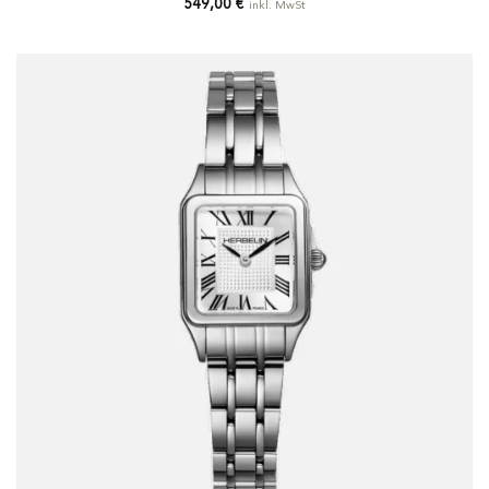
549,00
€
inkl. MwSt