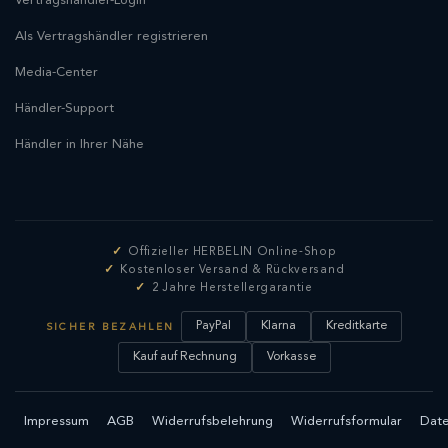
Vertragshändler-Login
Als Vertragshändler registrieren
Media-Center
Händler-Support
Händler in Ihrer Nähe
Offizieller HERBELIN Online-Shop
Kostenloser Versand & Rückversand
2 Jahre Herstellergarantie
PayPal
Klarna
Kreditkarte
SICHER BEZAHLEN
Kauf auf Rechnung
Vorkasse
Impressum
AGB
Widerrufsbelehrung
Widerrufsformular
Date