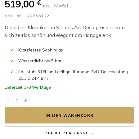
519,00
€
inkl. MwSt
ART.-NR.
17478BT22
Die edlen Klassiker im Stil des Art Déco präsentieren
sich zeitlos schön und elegant am Handgelenk.
Kratzfestes Saphirglas
Wasserdicht bis 5 bar
Edelstahl 316L und gelbgoldfarbene PVD-Beschichtung ·
20,3 x 24,4 mm
Lieferzeit: 3–8 Werktage
ART DECO Menge
IN DEN WARENKORB
DIREKT ZUR KASSE →