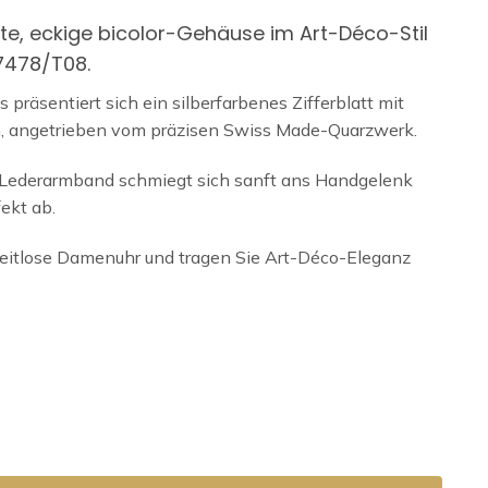
te, eckige bicolor-Gehäuse im Art-Déco-Stil
17478/T08.
 präsentiert sich ein silberfarbenes Zifferblatt mit
n, angetrieben vom präzisen Swiss Made-Quarzwerk.
 Lederarmband schmiegt sich sanft ans Handgelenk
fekt ab.
e zeitlose Damenuhr und tragen Sie Art-Déco-Eleganz