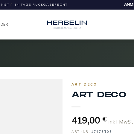
ANME
UNST
✓
14 TAGE RÜCKGABERECHT
NDER
ART DECO
ART DECO
419,00
€
inkl. MwSt
ART.-NR.
17478T08