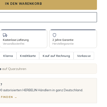
IN DEN WARENKORB
Kostenlose Lieferung
2 Jahre Garantie
Versandkostenfrei
Herstellergarantie
Klarna
Kreditkarte
Kauf auf Rechnung
Vorkasse
e
auf Quarzuhren
n?
00 autorisierten HERBELIN Händlern in ganz Deutschland.
 FINDEN →