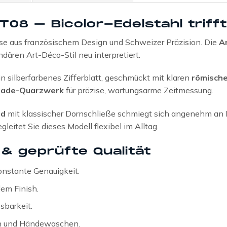
T08 – Bicolor-Edelstahl tri
se aus französischem Design und Schweizer Präzision. Die
A
dären Art-Déco-Stil neu interpretiert.
in silberfarbenes Zifferblatt, geschmückt mit klaren
römische
Made-Quarzwerk
für präzise, wartungsarme Zeitmessung.
nd
mit klassischer Dornschließe schmiegt sich angenehm an Ih
eitet Sie dieses Modell flexibel im Alltag.
 & geprüfte Qualität
konstante Genauigkeit.
em Finish.
sbarkeit.
en und Hände­waschen.