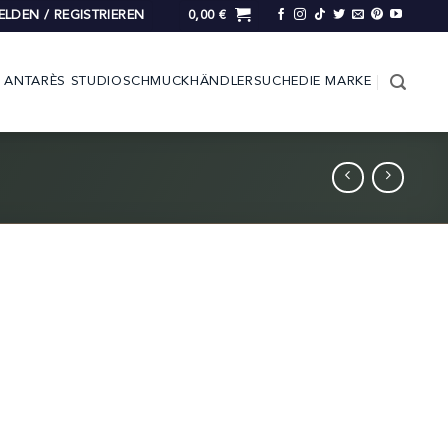
LDEN / REGISTRIEREN
0,00
€
ANTARÈS STUDIO
SCHMUCK
HÄNDLERSUCHE
DIE MARKE