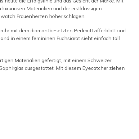
is heute die Erfolgslinie und das Gesicht der Marke. Mit
luxuriösen Materialien und der erstklassigen
eswatch Frauenherzen höher schlagen.
ruhr mit dem diamantbesetzten Perlmuttzifferblatt und
nd in einem femininen Fuchsiarot sieht einfach toll
tigen Materialien gefertigt, mit einem Schweizer
aphirglas ausgestattet. Mit diesem Eyecatcher ziehen