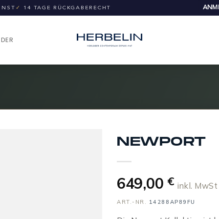
ANME
UNST
✓
14 TAGE RÜCKGABERECHT
NDER
NEWPORT
649,00
€
inkl. MwSt
ART.-NR.
14288AP89FU