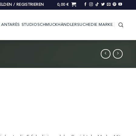
LDEN / REGISTRIEREN
0,00
€
ANTARÈS STUDIO
SCHMUCK
HÄNDLERSUCHE
DIE MARKE