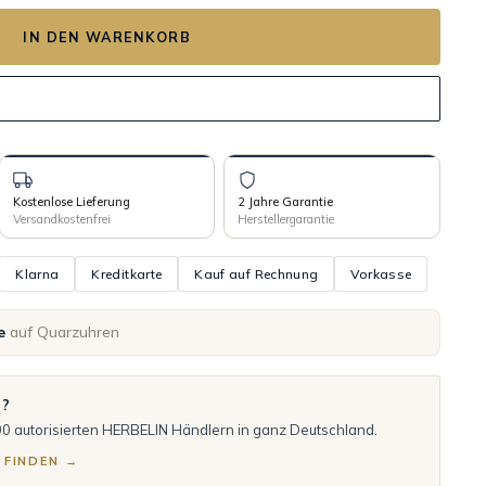
IN DEN WARENKORB
Kostenlose Lieferung
2 Jahre Garantie
Versandkostenfrei
Herstellergarantie
Klarna
Kreditkarte
Kauf auf Rechnung
Vorkasse
e
auf Quarzuhren
n?
00 autorisierten HERBELIN Händlern in ganz Deutschland.
 FINDEN →