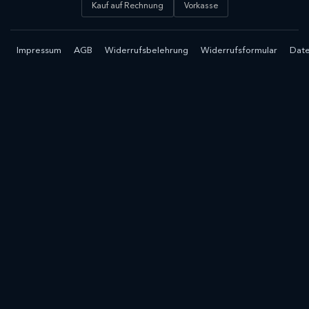
Kauf auf Rechnung
Vorkasse
Impressum
AGB
Widerrufsbelehrung
Widerrufsformular
Date