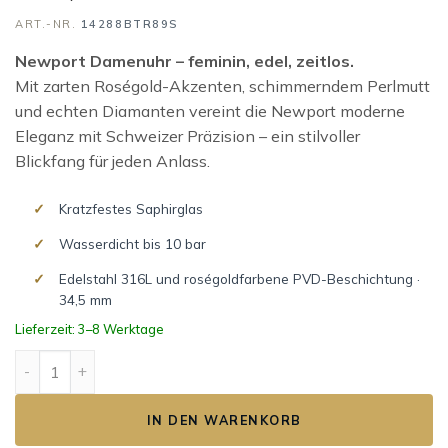
ART.-NR.
14288BTR89S
Newport Damenuhr – feminin, edel, zeitlos.
Mit zarten Roségold-Akzenten, schimmerndem Perlmutt
und echten Diamanten vereint die Newport moderne
Eleganz mit Schweizer Präzision – ein stilvoller
Blickfang für jeden Anlass.
Kratzfestes Saphirglas
Wasserdicht bis 10 bar
Edelstahl 316L und roségoldfarbene PVD-Beschichtung ·
34,5 mm
Lieferzeit: 3–8 Werktage
NEWPORT Menge
IN DEN WARENKORB