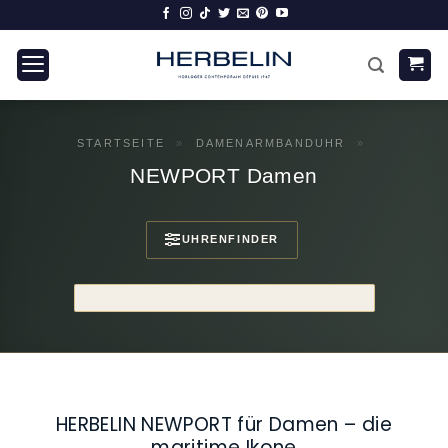
Zum
Inhalt
springen
STARTSEITE
»
DAMENARMBANDUHR
»
NEWPORT Damen
UHRENFINDER
HERBELIN NEWPORT für Damen – die
maritime Ikone