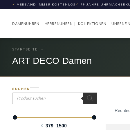
Zum
✓
VERSAND IMMER KOSTENLOS
✓
79 JAHRE UHRMACHERK
Inhalt
springen
DAMENUHREN
HERRENUHREN
KOLLEKTIONEN
UHRENFI
STARTSEITE
»
ART DECO Damen
SUCHEN
Products
search
Rechtec
€
Minimum Price
Maximum Price