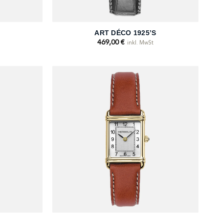
+
S
ART DÉCO 1925’S
469,00
€
inkl. MwSt
+