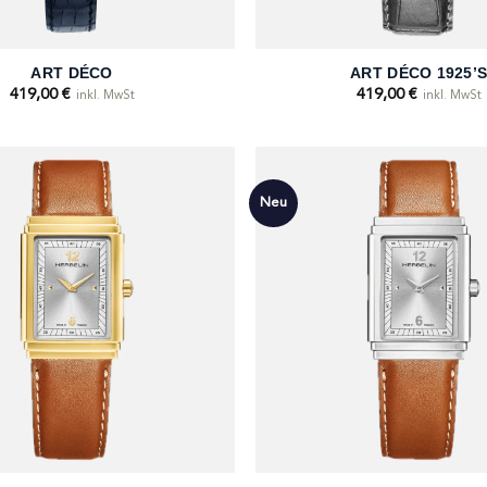
+
ART DÉCO
ART DÉCO 1925’
419,00
€
419,00
€
inkl. MwSt
inkl. MwSt
Neu
+