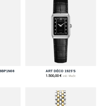
+
38BP1N08
ART DÉCO 1925’S
1.500,00
€
inkl. MwSt