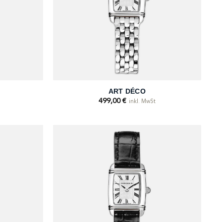
+
S
ART DÉCO
499,00
€
inkl. MwSt