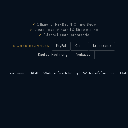
Offizieller HERBELIN Online-Shop
Kostenloser Versand & Rückversand
2 Jahre Herstellergarantie
PayPal
Klarna
Kreditkarte
SICHER BEZAHLEN
Kauf auf Rechnung
Vorkasse
Impressum
AGB
Widerrufsbelehrung
Widerrufsformular
Date