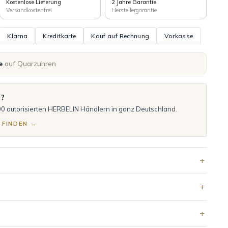
Kostenlose Lieferung
2 Jahre Garantie
Versandkostenfrei
Herstellergarantie
Klarna
Kreditkarte
Kauf auf Rechnung
Vorkasse
e
auf Quarzuhren
n?
00 autorisierten HERBELIN Händlern in ganz Deutschland.
 FINDEN →