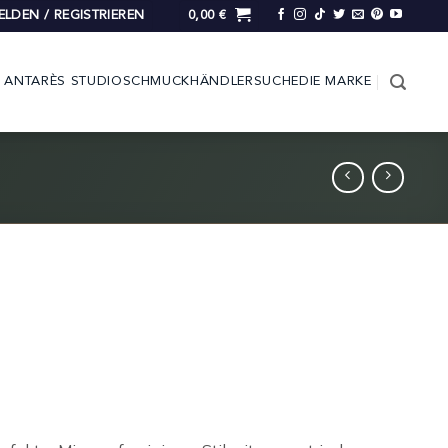
LDEN / REGISTRIEREN
0,00
€
ANTARÈS STUDIO
SCHMUCK
HÄNDLERSUCHE
DIE MARKE