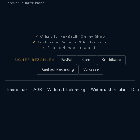
Händler in Ihrer Nähe
Offizieller HERBELIN Online-Shop
Kostenloser Versand & Rückversand
2 Jahre Herstellergarantie
PayPal
Klarna
Kreditkarte
SICHER BEZAHLEN
Kauf auf Rechnung
Vorkasse
Impressum
AGB
Widerrufsbelehrung
Widerrufsformular
Date