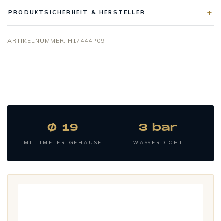
PRODUKTSICHERHEIT & HERSTELLER
ARTIKELNUMMER:
H17444P09
Ø 19
3 bar
MILLIMETER GEHÄUSE
WASSERDICHT