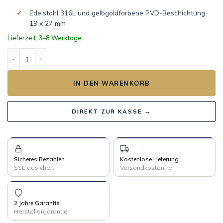
Edelstahl 316L und gelbgoldfarbene PVD-Beschichtung ·
19 x 27 mm
Lieferzeit: 3–8 Werktage
ANTARÈS Gehäuse Golden Edition Menge
IN DEN WARENKORB
DIREKT ZUR KASSE →
Sicheres Bezahlen
Kostenlose Lieferung
SSL gesichert
Versandkostenfrei
2 Jahre Garantie
Herstellergarantie