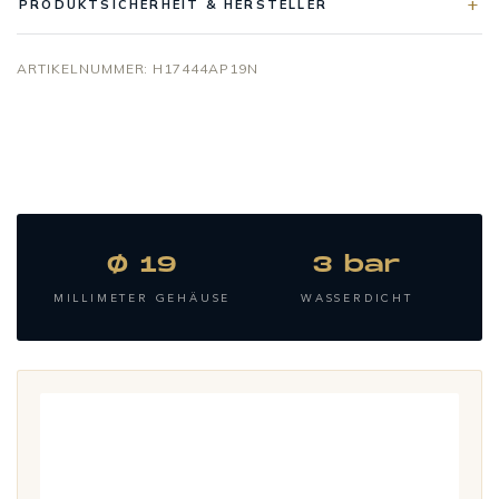
PRODUKTSICHERHEIT & HERSTELLER
ARTIKELNUMMER:
H17444AP19N
Ø 19
3 bar
MILLIMETER GEHÄUSE
WASSERDICHT