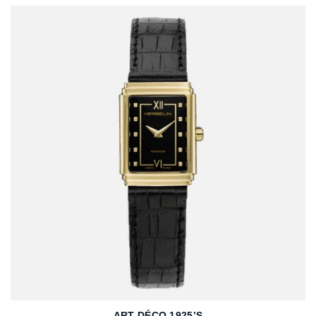
ART DÉCO 1925’S