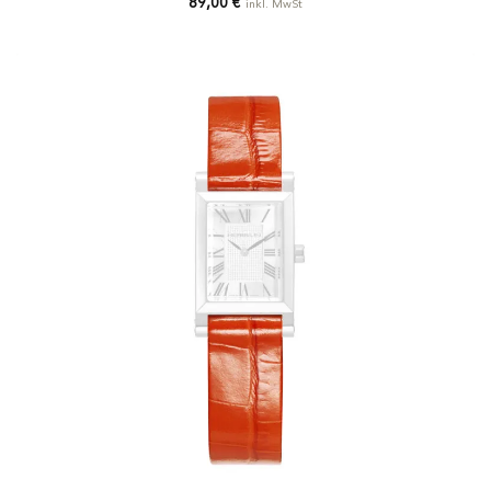
89,00
€
inkl. MwSt