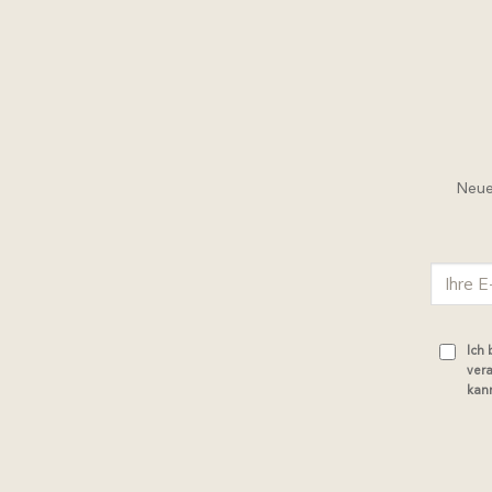
Neue 
Ich
vera
kann