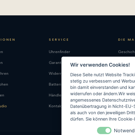
TIONEN
SERVICE
DIE M
en
Uhrenfinder
Geschich
en
Garantie
Philosop
Wir verwenden Cookies!
uhren
Widerrufsrecht
Produkti
Diese Seite nutzt Website Track
stetig zu verbessern und Werbu
phen
Batterieentsorgung
Kontakt
bin damit einverstanden und kann
widerrufen oder ändern.Wir weis
ren
Händlersuche
angemessenes Datenschutzniveau
Datenübertragung in Nicht-EU-S
udio
Kontakt
als auch von den jeweiligen Dr
dürfen. Sie können Ihre Cookie-E
Notwend