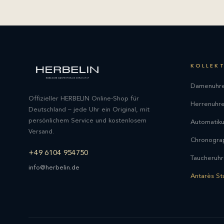
KOLLEK
Damenuhr
Offizieller HERBELIN Online-Shop für
Herrenuhr
Deutschland – jede Uhr ein Original, mit
persönlichem Service und kostenlosem
Automatik
Versand.
Chronogra
+49 6104 954750
Taucheruh
info@herbelin.de
Antarès St