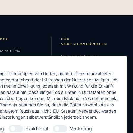
ARKE
FÜR
VERTRAGSHÄNDLER
te seit 1947
Vertragshändler-Login
hie
Als Vertragshändler
on
ing-Technologien von Dritten, um ihre Dienste anzubieten,
registrieren
ng entsprechend der Interessen der Nutzer anzuzeigen. Ich
Media-Center
 meine Einwilligung jederzeit mit Wirkung für die Zukunft
en darauf hin, dass einige Tools Daten in Drittstaaten ohne
Händler-Support
 übertragen können. Mit dem Klick auf «Akzeptieren (inkl.
taaten)» stimmen Sie zu, dass die Daten sowohl von uns
Händler in Ihrer Nähe
ittanbietern (auch aus Nicht-EU-Staaten) verwendet werden
instellungen selbstverständlich jederzeit ändern.
ig
Funktional
Marketing