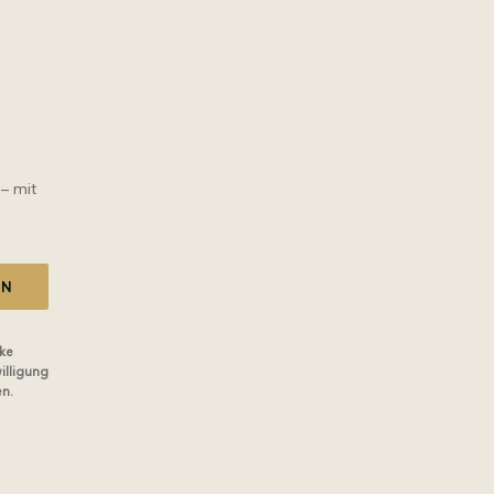
 – mit
EN
ke
illigung
en.