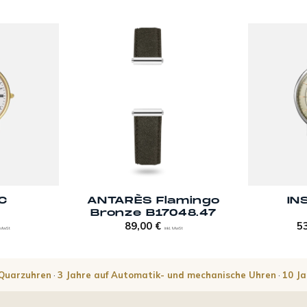
+
+
ANTARÈS Flamingo
C
IN
Bronze B17048.47
89,00
€
5
. MwSt
inkl. MwSt
 Quarzuhren
·
3 Jahre auf Automatik- und mechanische Uhren
·
10 J