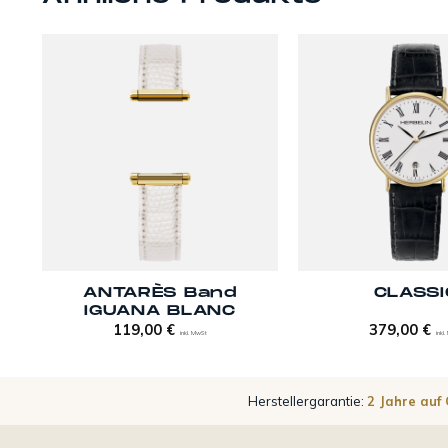
+
+
ANTARÈS Band
CLASSI
IGUANA BLANC
119,00
€
379,00
€
inkl. MwSt
inkl
Herstellergarantie:
2 Jahre auf