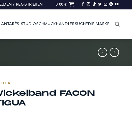
LDEN / REGISTRIEREN
0,00
€
ANTARÈS STUDIO
SCHMUCK
HÄNDLERSUCHE
DIE MARKE
NDER
ickelband FACON
IGUA