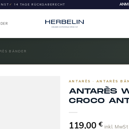
ANME
UNST
✓
14 TAGE RÜCKGABERECHT
NDER
RÈS BÄNDER
ANTARÈS · ANTARÈS BÄ
ANTARÈS W
CROCO ANT
119,00
€
inkl. MwSt