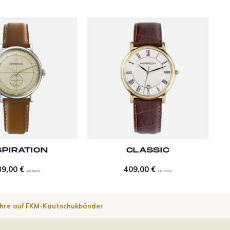
+
SPIRATION
CLASSIC
39,00
€
409,00
€
inkl. MwSt
inkl. MwSt
ahre auf FKM-Kautschukbänder