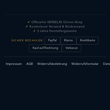
Offizieller HERBELIN Online-Shop
Kostenloser Versand & Rückversand
2 Jahre Herstellergarantie
PayPal
Klarna
Kreditkarte
SICHER BEZAHLEN
Kauf auf Rechnung
Vorkasse
Impressum
AGB
Widerrufsbelehrung
Widerrufsformular
Date