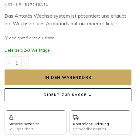
ART.-NR.
B17048A81
Das Antarès Wechselsystem ist patentiert und erlaubt
ein Wechseln des Armbands mit nur einem Click.
ⓘ geeignet für Steel Edition
Lieferzeit: 2–3 Werktage
ANTARÈS Wickelband IGUANA BLANC Menge
IN DEN WARENKORB
DIREKT ZUR KASSE →
Sicheres Bezahlen
Kostenlose Lieferung
SSL gesichert
Versandkostenfrei