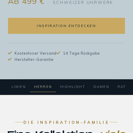
AB 499 €
· SCHWEIZER UHRWERK
INSPIRATION ENTDECKEN
Kostenloser Versand
14 Tage Rückgabe
Hersteller-Garantie
LINIEN
HERREN
HIGHLIGHT
DAMEN
RATGE
DIE INSPIRATION-FAMILIE