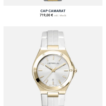
CAP CAMARAT
719,00
€
inkl. MwSt