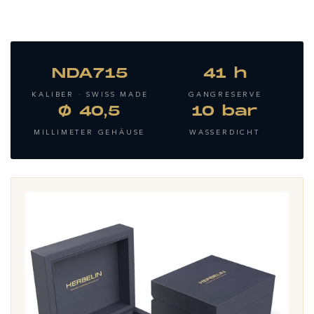
NDA715
41 h
KALIBER · SWISS MADE
GANGRESERVE
Ø 40,5
10 bar
MILLIMETER GEHÄUSE
WASSERDICHT