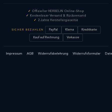
Offizieller HERBELIN Online-Shop
Kostenloser Versand & Rückversand
2 Jahre Herstellergarantie
PayPal
Klarna
Kreditkarte
SICHER BEZAHLEN
Kauf auf Rechnung
Vorkasse
Impressum
AGB
Widerrufsbelehrung
Widerrufsformular
Date