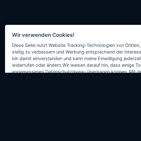
Wir verwenden Cookies!
Diese Seite nutzt Website Tracking-Technologien von Dritten,
stetig zu verbessern und Werbung entsprechend der Interess
bin damit einverstanden und kann meine Einwilligung jederzeit
widerrufen oder ändern.Wir weisen darauf hin, dass einige To
angemessenes Datenschutzniveau übertragen können. Mit dem 
Datenübertragung in Nicht-EU-Staaten)» stimmen Sie zu, da
als auch von den jeweiligen Drittanbietern (auch aus Nicht
dürfen. Sie können Ihre Cookie-Einstellungen selbstverständli
Notwendig
Funktional
Optionale ablehnen