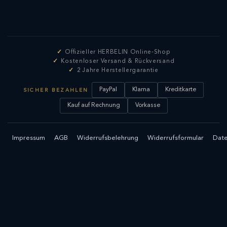
Offizieller HERBELIN Online-Shop
Kostenloser Versand & Rückversand
2 Jahre Herstellergarantie
PayPal
Klarna
Kreditkarte
SICHER BEZAHLEN
Kauf auf Rechnung
Vorkasse
Impressum
AGB
Widerrufsbelehrung
Widerrufsformular
Date