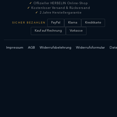
Offizieller HERBELIN Online-Shop
Kostenloser Versand & Rückversand
2 Jahre Herstellergarantie
PayPal
Klarna
Kreditkarte
SICHER BEZAHLEN
Kauf auf Rechnung
Vorkasse
Impressum
AGB
Widerrufsbelehrung
Widerrufsformular
Date