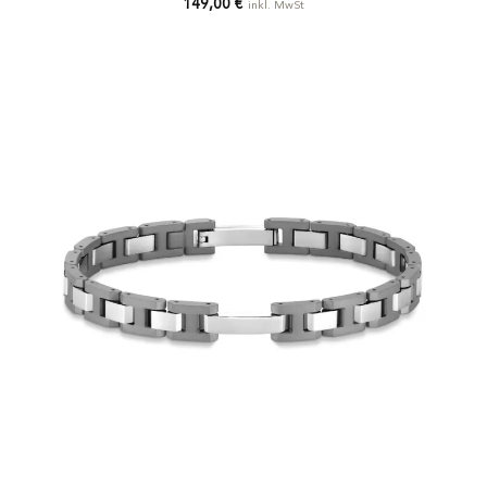
149,00
€
inkl. MwSt