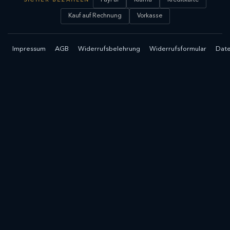
SICHER BEZAHLEN
Kauf auf Rechnung
Vorkasse
Impressum
AGB
Widerrufsbelehrung
Widerrufsformular
Date