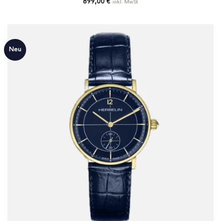
899,00
€
inkl. MwSt
Neu