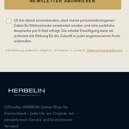
NEWSLETTER ABONNIEREN
Ich bin damit einverstanden, dass meine personenbezogenen
Daten für Werbezwecke verarbeitet werden und eine werbliche
Ansprache per E-Mail erfolgt. Die erteilte Einwilligung kann ich
jederzeit mit Wirkung für die Zukunft in jeder angemessenen Form
widerrufen.
Abmeldung jederzeit möglich. Hinweise in unserer
Datenschutzerklärung
.
Offizieller HERBELIN Online-Shop für
Deutschland – jede Uhr ein Original, mit
persönlichem Service und kostenlosem
Versand.