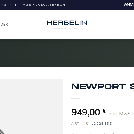
ANME
UNST
✓
14 TAGE RÜCKGABERECHT
NDER
NEWPORT S
949,00
€
inkl. MwSt
ART.-NR.
1222B15S