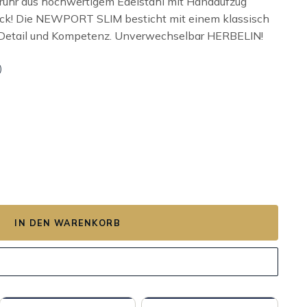
uhr aus hochwertigem Edelstahl mit Handaufzug
lick! Die NEWPORT SLIM besticht mit einem klassisch
um Detail und Kompetenz. Unverwechselbar HERBELIN!
)
L Menge
IN DEN WARENKORB