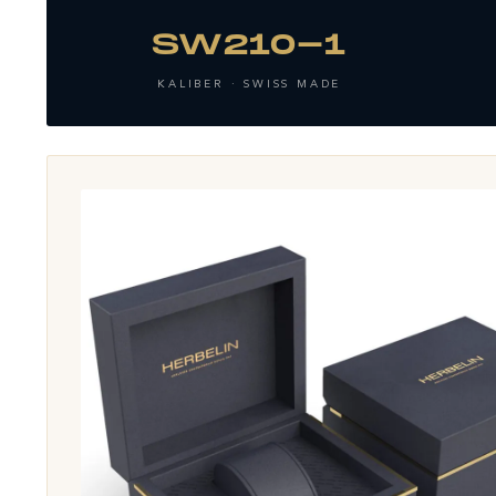
SW210-1
KALIBER · SWISS MADE