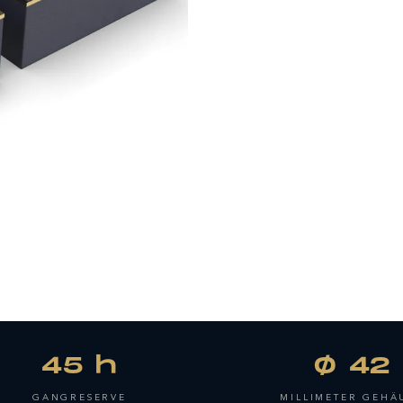
45 h
Ø 42
GANGRESERVE
MILLIMETER GEHÄ