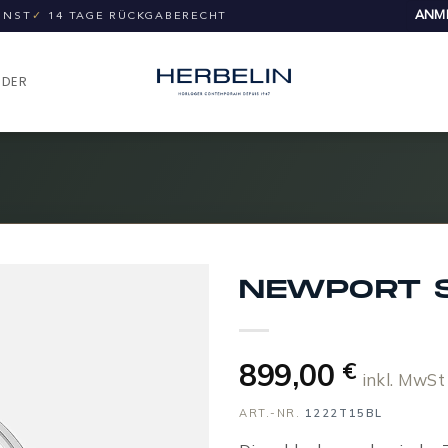
ANME
UNST
✓
14 TAGE RÜCKGABERECHT
NDER
NEWPORT S
899,00
€
inkl. MwSt
ART.-NR.
1222T15BL