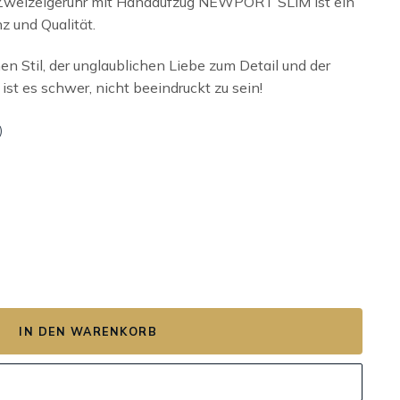
Zweizeigeruhr mit Handaufzug NEWPORT SLIM ist ein
z und Qualität.
en Stil, der unglaublichen Liebe zum Detail und der
ist es schwer, nicht beeindruckt zu sein!
)
L Menge
IN DEN WARENKORB