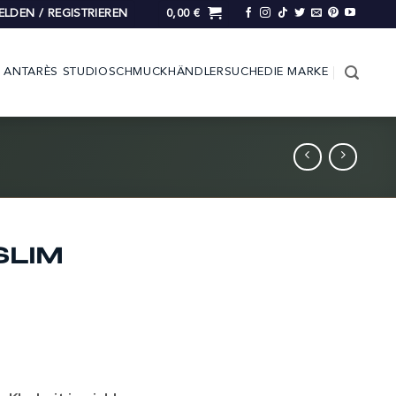
LDEN / REGISTRIEREN
0,00
€
ANTARÈS STUDIO
SCHMUCK
HÄNDLERSUCHE
DIE MARKE
SLIM