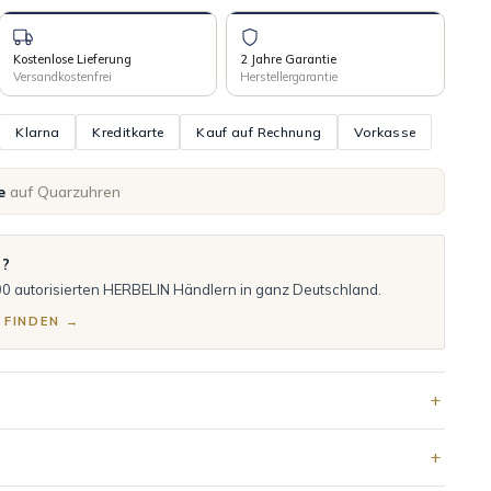
Kostenlose Lieferung
2 Jahre Garantie
Versandkostenfrei
Herstellergarantie
Klarna
Kreditkarte
Kauf auf Rechnung
Vorkasse
e
auf Quarzuhren
n?
00 autorisierten HERBELIN Händlern in ganz Deutschland.
 FINDEN →