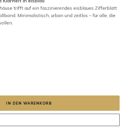
Klarheit in eisblau
äuse trifft auf ein faszinierendes eisblaues Zifferblatt
lband. Minimalistisch, urban und zeitlos – für alle, die
wollen.
IN DEN WARENKORB