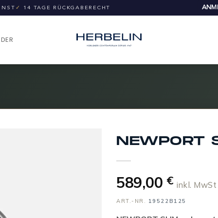
ANME
UNST
✓
14 TAGE RÜCKGABERECHT
NDER
NEWPORT 
589,00
€
inkl. MwSt
ART.-NR.
19522B125