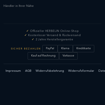
Händler in Ihrer Nähe
Offizieller HERBELIN Online-Shop
Kostenloser Versand & Rückversand
2 Jahre Herstellergarantie
PayPal
Klarna
Kreditkarte
SICHER BEZAHLEN
Kauf auf Rechnung
Vorkasse
Impressum
AGB
Widerrufsbelehrung
Widerrufsformular
Date