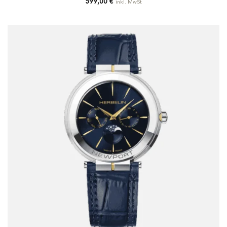
599,00
€
inkl. MwSt