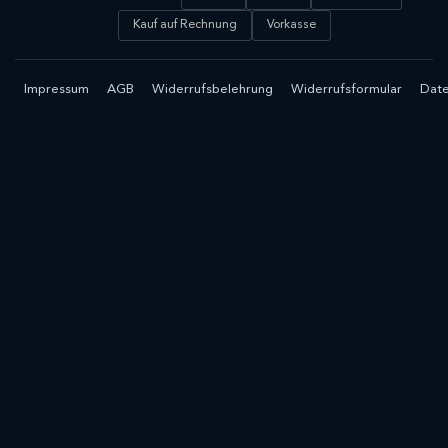
Kauf auf Rechnung
Vorkasse
Impressum
AGB
Widerrufsbelehrung
Widerrufsformular
Date