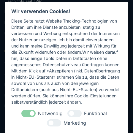
Geschichte seit 1947
Wir verwenden Cookies!
Philosophie
Diese Seite nutzt Website Tracking-Technologien von
Produktion
Dritten, um ihre Dienste anzubieten, stetig zu
verbessern und Werbung entsprechend der Interessen
Kontakt
der Nutzer anzuzeigen. Ich bin damit einverstanden
und kann meine Einwilligung jederzeit mit Wirkung für
FÜR VERTRAGSHÄNDLER
die Zukunft widerrufen oder ändern.Wir weisen darauf
hin, dass einige Tools Daten in Drittstaaten ohne
Vertragshändler-Login
angemessenes Datenschutzniveau übertragen können.
Mit dem Klick auf «Akzeptieren (inkl. Datenübertragung
Als Vertragshändler registrieren
in Nicht-EU-Staaten)» stimmen Sie zu, dass die Daten
sowohl von uns als auch von den jeweiligen
Media-Center
Drittanbietern (auch aus Nicht-EU-Staaten) verwendet
werden dürfen. Sie können Ihre Cookie-Einstellungen
Händler-Support
selbstverständlich jederzeit ändern.
Händler in Ihrer Nähe
Notwendig
Funktional
Marketing