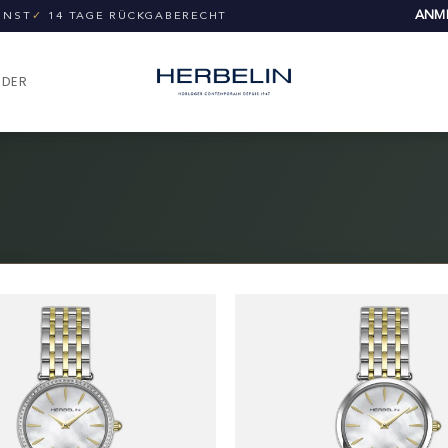
ANME
UNST
✓
14 TAGE RÜCKGABERECHT
NDER