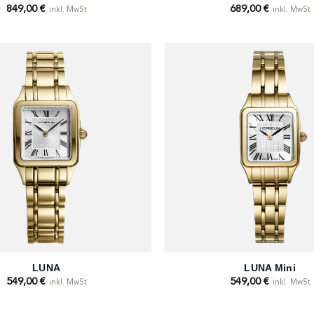
849,00
€
689,00
€
inkl. MwSt
inkl. MwSt
+
LUNA
LUNA Mini
549,00
€
549,00
€
inkl. MwSt
inkl. MwSt