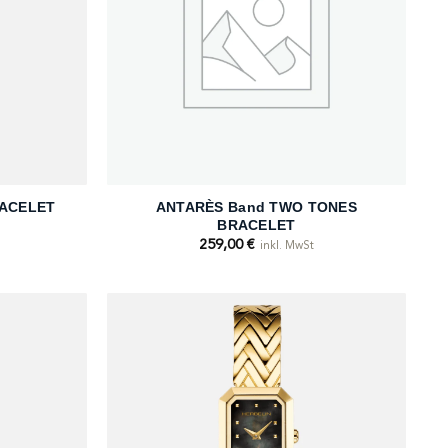
+
RACELET
ANTARÈS Band TWO TONES
BRACELET
259,00
€
inkl. MwSt