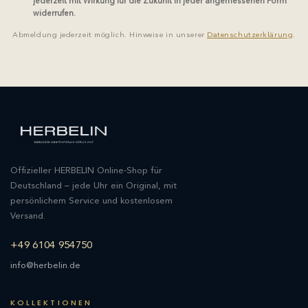
jederzeit mit Wirkung für die Zukunft in jeder angemessenen Form
widerrufen.
Abmeldung jederzeit möglich. Hinweise in unserer
Datenschutzerklärung
.
Offizieller HERBELIN Online-Shop für
Deutschland – jede Uhr ein Original, mit
persönlichem Service und kostenlosem
Versand.
+49 6104 954750
info@herbelin.de
KOLLEKTIONEN