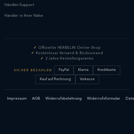
Händler-Support
Händler in Ihrer Nähe
Offizieller HERBELIN Online-Shop
Kostenloser Versand & Rückversand
2 Jahre Herstellergarantie
PayPal
Klarna
Kreditkarte
SICHER BEZAHLEN
Kauf auf Rechnung
Vorkasse
Impressum
AGB
Widerrufsbelehrung
Widerrufsformular
Date