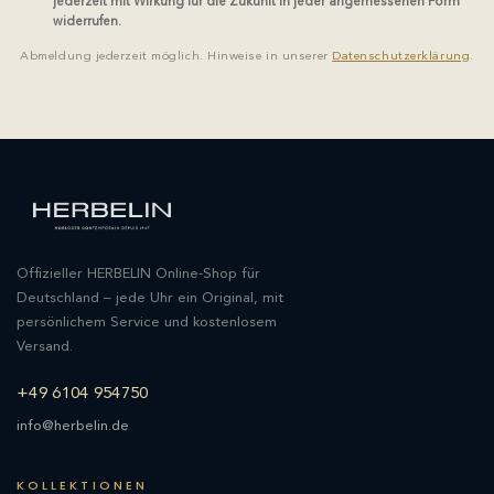
jederzeit mit Wirkung für die Zukunft in jeder angemessenen Form
widerrufen.
Abmeldung jederzeit möglich. Hinweise in unserer
Datenschutzerklärung
.
Offizieller HERBELIN Online-Shop für
Deutschland – jede Uhr ein Original, mit
persönlichem Service und kostenlosem
Versand.
+49 6104 954750
info@herbelin.de
KOLLEKTIONEN