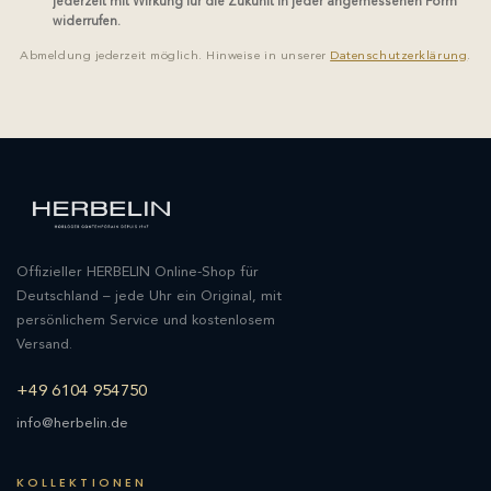
jederzeit mit Wirkung für die Zukunft in jeder angemessenen Form
widerrufen.
Abmeldung jederzeit möglich. Hinweise in unserer
Datenschutzerklärung
.
Offizieller HERBELIN Online-Shop für
Deutschland – jede Uhr ein Original, mit
persönlichem Service und kostenlosem
Versand.
+49 6104 954750
info@herbelin.de
KOLLEKTIONEN