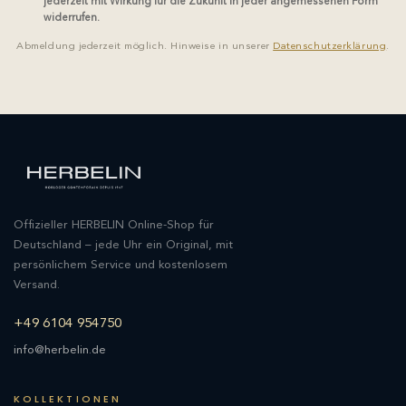
jederzeit mit Wirkung für die Zukunft in jeder angemessenen Form
widerrufen.
Abmeldung jederzeit möglich. Hinweise in unserer
Datenschutzerklärung
.
Offizieller HERBELIN Online-Shop für
Deutschland – jede Uhr ein Original, mit
persönlichem Service und kostenlosem
Versand.
+49 6104 954750
info@herbelin.de
KOLLEKTIONEN