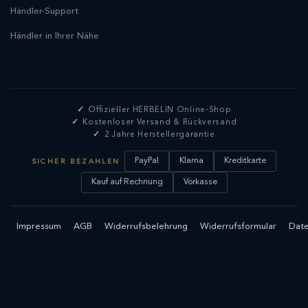
Händler-Support
Händler in Ihrer Nähe
Offizieller HERBELIN Online-Shop
Kostenloser Versand & Rückversand
2 Jahre Herstellergarantie
PayPal
Klarna
Kreditkarte
SICHER BEZAHLEN
Kauf auf Rechnung
Vorkasse
Impressum
AGB
Widerrufsbelehrung
Widerrufsformular
Date