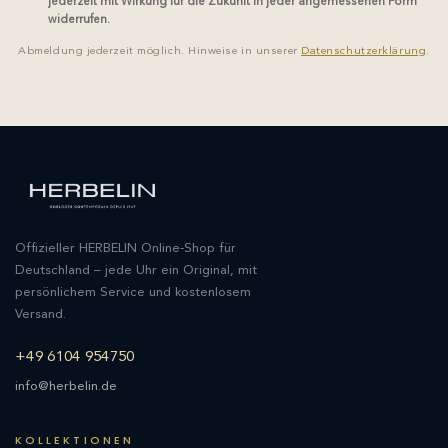
jederzeit mit Wirkung für die Zukunft in jeder angemessenen Form
widerrufen.
Abmeldung jederzeit möglich. Hinweise in unserer
Datenschutzerklärung
.
Offizieller HERBELIN Online-Shop für
Deutschland – jede Uhr ein Original, mit
persönlichem Service und kostenlosem
Versand.
+49 6104 954750
info@herbelin.de
KOLLEKTIONEN