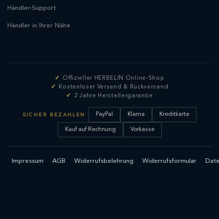
Händler-Support
Händler in Ihrer Nähe
Offizieller HERBELIN Online-Shop
Kostenloser Versand & Rückversand
2 Jahre Herstellergarantie
PayPal
Klarna
Kreditkarte
SICHER BEZAHLEN
Kauf auf Rechnung
Vorkasse
Impressum
AGB
Widerrufsbelehrung
Widerrufsformular
Date