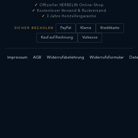
Offizieller HERBELIN Online-Shop
Kostenloser Versand & Rückversand
3 Jahre Herstellergarantie
PayPal
Klarna
Kreditkarte
SICHER BEZAHLEN
Kauf auf Rechnung
Vorkasse
Impressum
AGB
Widerrufsbelehrung
Widerrufsformular
Date