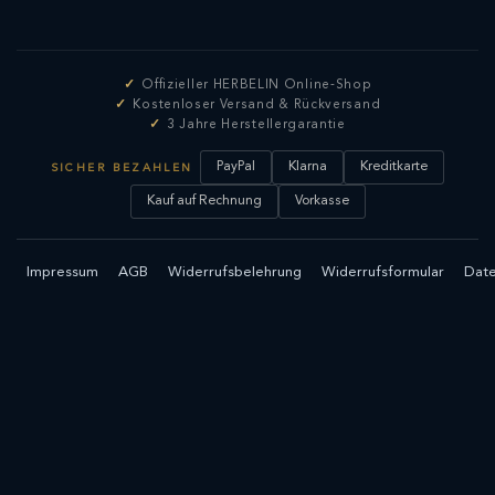
Offizieller HERBELIN Online-Shop
Kostenloser Versand & Rückversand
3 Jahre Herstellergarantie
PayPal
Klarna
Kreditkarte
SICHER BEZAHLEN
Kauf auf Rechnung
Vorkasse
Impressum
AGB
Widerrufsbelehrung
Widerrufsformular
Date