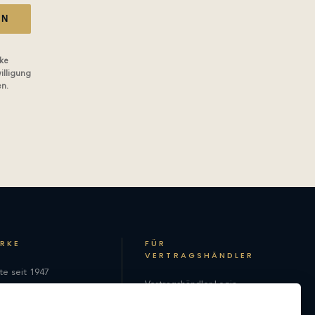
EN
ke
illigung
en.
ARKE
FÜR
VERTRAGSHÄNDLER
te seit 1947
Vertragshändler-Login
hie
Als Vertragshändler