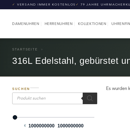
Zum
✓
VERSAND IMMER KOSTENLOS
✓
79 JAHRE UHRMACHERK
Inhalt
springen
DAMENUHREN
HERRENUHREN
KOLLEKTIONEN
UHRENFI
STARTSEITE
»
316L Edelstahl, gebürstet un
Es wurden k
SUCHEN
Products
search
€
Minimum Price
Maximum Price