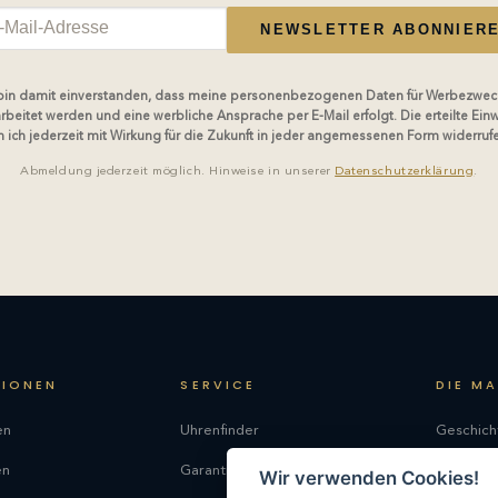
NEWSLETTER ABONNIER
 bin damit einverstanden, dass meine personenbezogenen Daten für Werbezwec
rbeitet werden und eine werbliche Ansprache per E-Mail erfolgt. Die erteilte Einw
 ich jederzeit mit Wirkung für die Zukunft in jeder angemessenen Form widerruf
Abmeldung jederzeit möglich. Hinweise in unserer
Datenschutzerklärung
.
TIONEN
SERVICE
DIE M
en
Uhrenfinder
Geschich
en
Garantie
Philosop
Wir verwenden Cookies!