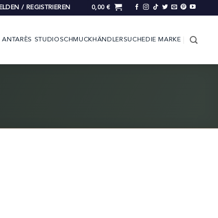
LDEN / REGISTRIEREN
0,00
€
ANTARÈS STUDIO
SCHMUCK
HÄNDLERSUCHE
DIE MARKE