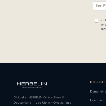
Ich
vera
kann
KOLLEK
Damenuhr
Offizieller HERBELIN Online-Shop für
Herrenuhr
Deutschland – jede Uhr ein Original, mit