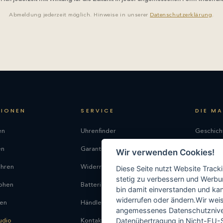
Abmeldung jederzeit möglich. Hinweise in unserer
Datenschutzerklärung
.
TIONEN
SERVICE
DIE M
en
Uhrenfinder
Geschich
en
Garantie
Philosop
Wir verwenden Cookies!
uhren
Widerrufsrecht
Produkti
Diese Seite nutzt Website Track
stetig zu verbessern und Werbu
phen
Batterieentsorgung
Kontakt
bin damit einverstanden und kann
widerrufen oder ändern.Wir weis
ren
Händlersuche
angemessenes Datenschutzniveau
Datenübertragung in Nicht-EU-S
udio
Kontakt