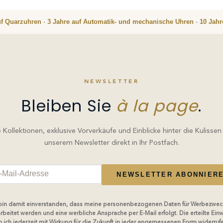
uf Quarzuhren
·
3 Jahre auf Automatik- und mechanische Uhren
·
10 Jah
NEWSLETTER
Bleiben Sie
à la page
.
Kollektionen, exklusive Vorverkäufe und Einblicke hinter die Kulissen
unserem Newsletter direkt in Ihr Postfach.
NEWSLETTER ABONNIER
 bin damit einverstanden, dass meine personenbezogenen Daten für Werbezwec
rbeitet werden und eine werbliche Ansprache per E-Mail erfolgt. Die erteilte Einw
 ich jederzeit mit Wirkung für die Zukunft in jeder angemessenen Form widerruf