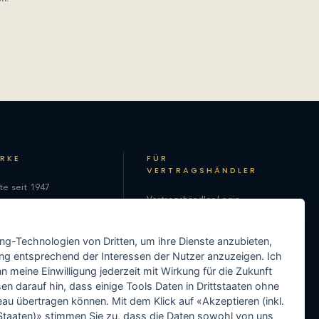
ARKE
FÜR
VERTRAGSHÄNDLER
te seit 1947
Vertragshändler-Login
hie
Als Vertragshändler
on
ing-Technologien von Dritten, um ihre Dienste anzubieten,
registrieren
ng entsprechend der Interessen der Nutzer anzuzeigen. Ich
Media-Center
 meine Einwilligung jederzeit mit Wirkung für die Zukunft
en darauf hin, dass einige Tools Daten in Drittstaaten ohne
Händler-Support
 übertragen können. Mit dem Klick auf «Akzeptieren (inkl.
taaten)» stimmen Sie zu, dass die Daten sowohl von uns