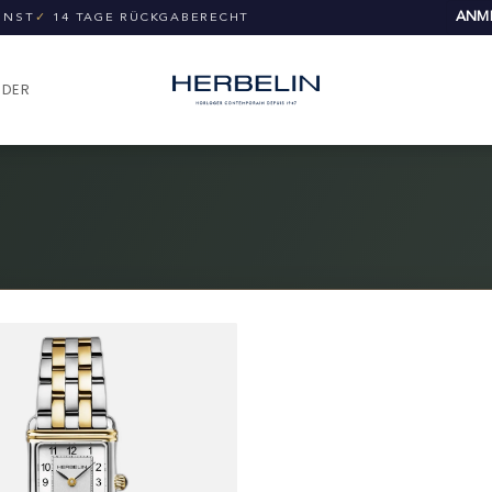
ANME
UNST
✓
14 TAGE RÜCKGABERECHT
NDER