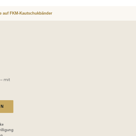
re auf FKM-Kautschukbänder
 – mit
EN
ke
illigung
en.