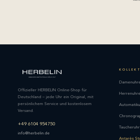
KOLLEK
Damenuhr
Offizieller HERBELIN Online-Shop für
Herrenuhr
Deutschland – jede Uhr ein Original, mit
persönlichem Service und kostenlosem
Automatik
Versand.
Chronogra
+49 6104 954750
Taucheruh
info@herbelin.de
Antarès St