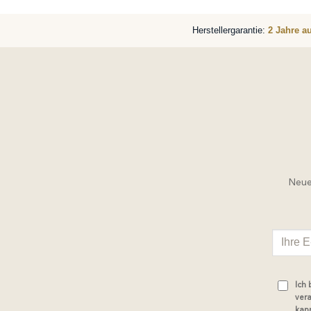
Herstellergarantie:
2 Jahre a
Neue 
Ich
vera
kann