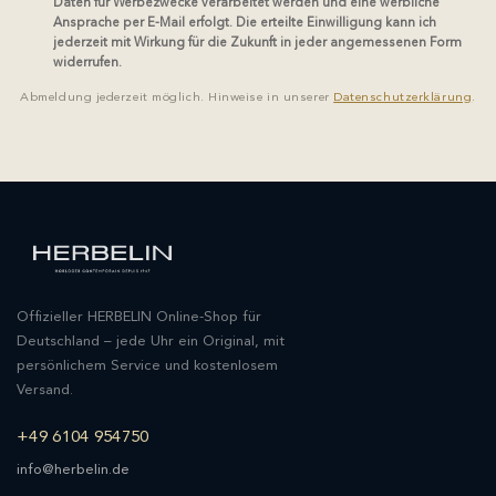
Daten für Werbezwecke verarbeitet werden und eine werbliche
Ansprache per E-Mail erfolgt. Die erteilte Einwilligung kann ich
jederzeit mit Wirkung für die Zukunft in jeder angemessenen Form
widerrufen.
Abmeldung jederzeit möglich. Hinweise in unserer
Datenschutzerklärung
.
Offizieller HERBELIN Online-Shop für
Deutschland – jede Uhr ein Original, mit
persönlichem Service und kostenlosem
Versand.
+49 6104 954750
info@herbelin.de