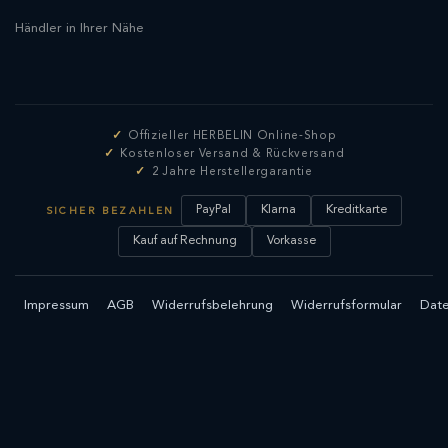
Händler in Ihrer Nähe
Offizieller HERBELIN Online-Shop
Kostenloser Versand & Rückversand
2 Jahre Herstellergarantie
PayPal
Klarna
Kreditkarte
SICHER BEZAHLEN
Kauf auf Rechnung
Vorkasse
Impressum
AGB
Widerrufsbelehrung
Widerrufsformular
Date