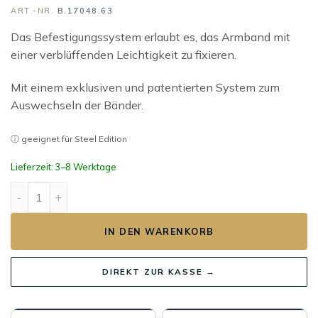
ART.-NR.
B.17048.63
Das Befestigungssystem erlaubt es, das Armband mit
einer verblüffenden Leichtigkeit zu fixieren.
Mit einem exklusiven und patentierten System zum
Auswechseln der Bänder.
ⓘ geeignet für Steel Edition
Lieferzeit: 3–8 Werktage
ANTARÈS BRACELET TYROL AVOCAT Menge
IN DEN WARENKORB
DIREKT ZUR KASSE →