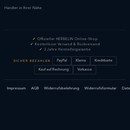
Händler in Ihrer Nähe
Offizieller HERBELIN Online-Shop
Kostenloser Versand & Rückversand
2 Jahre Herstellergarantie
PayPal
Klarna
Kreditkarte
SICHER BEZAHLEN
Kauf auf Rechnung
Vorkasse
Impressum
AGB
Widerrufsbelehrung
Widerrufsformular
Date